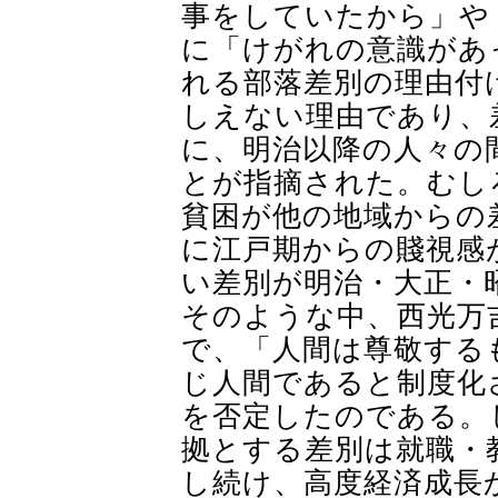
事をしていたから」や
に「けがれの意識があ
れる部落差別の理由付
しえない理由であり、
に、明治以降の人々の
とが指摘された。むし
貧困が他の地域からの
に江戸期からの賤視感
い差別が明治・大正・
そのような中、西光万
で、「人間は尊敬する
じ人間であると制度化
を否定したのである。
拠とする差別は就職・
し続け、高度経済成長