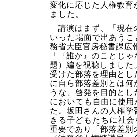
変化に応じた人権教育
ました。
講演はまず、「現在の
いった場面で出あうこ
務省大臣官房秘書課広
「『誰か』のことじゃ
題）編を視聴しました
受けた部落を理由とし
に自ら部落差別とは何
うな、啓発を目的とし
においても自由に使用
た。坂田さんの人権学
きる子どもたちに社会
重要であり「部落差別