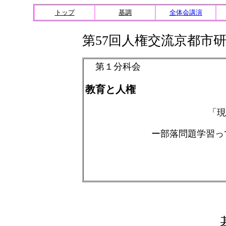
トップ
基調
全体会講演
第57回人権交流京都市
第
１
分科会
教育と人権
「
ー部落問題学習っ
会