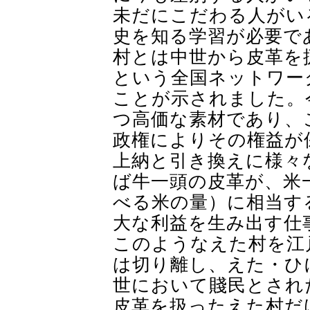
未だにこだわる人がい
史を知る学習が必要で
村とは中世から皮革を
という全国ネットワー
ことが示されました。
つ高価な素材であり、
政権によりその権益が
上納と引き換えに様々
ば牛一頭の皮革が、米
べる米の量）に相当す
大な利益を生み出す仕
このようなえた村を江
は切り離し、えた・ひ
世において賤民とされ
皮革を扱ったえた村だ