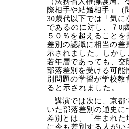
（法務省人権擁護局、
際相手や結婚相手」（
30
歳代以下では「気に
であるのに対し、７
0
５０％を超えることを
差別の認識に相当の差
示されました。しかし
若年層であっても、交
部落差別を受ける可能
別問題の学習が学校教
ると示されました。
講演では次に、京都
いた部落差別の通史に
差別とは、「生まれた
に今も差別する人がい