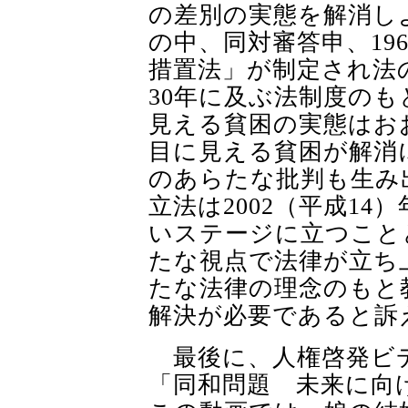
の差別の実態を解消し
の中、同対審答申、
19
措置法」が制定され法
30
年に及ぶ法制度のも
見える貧困の実態はお
目に見える貧困が解消
のあらたな批判も生み
立法は
2002
（平成
14
）
いステージに立つこと
たな視点で法律が立ち
たな法律の理念のもと
解決が必要であると訴
最後に、人権啓発ビ
「同和問題 未来に向