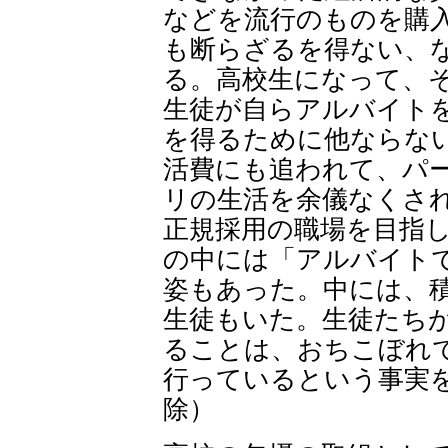
などを流行のものを購
も断らざるを得ない、
る。高校生になって、
生徒が自らアルバイト
を得るために他ならな
活費
にも追われて
、パ
リの生活を余儀なくさ
正規採用の職場を目指
の中には「アルバイト
姿もあった。中には、
生徒もいた。生徒たち
ることは、おちこぼれ
行っているという事実
除）