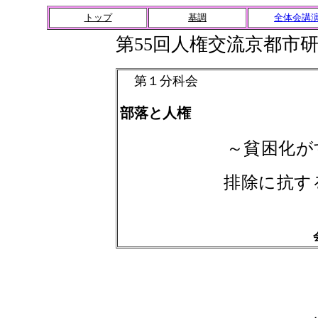
トップ
基調
全体会講
第55回人権交流京都市
第
１
分科会
部落と人権
～貧困化が
排除に抗す
会