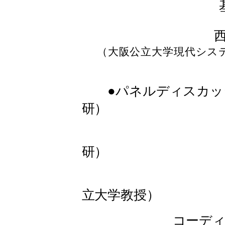
（大阪公立大学現代シ
●パネルディスカッ
研）
佐藤 
研）
西田 
立大学教授）
コーディネータ